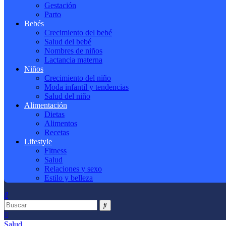
Gestación
Parto
Bebés
Crecimiento del bebé
Salud del bebé
Nombres de niños
Lactancia materna
Niños
Crecimiento del niño
Moda infantil y tendencias
Salud del niño
Alimentación
Dietas
Alimentos
Recetas
Lifestyle
Fitness
Salud
Relaciones y sexo
Estilo y belleza
Salud