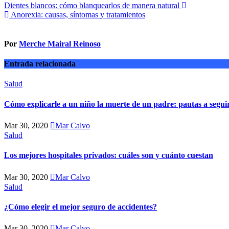
Navegación
Dientes blancos: cómo blanquearlos de manera natural
Anorexia: causas, síntomas y tratamientos
de
entradas
Por
Merche Mairal Reinoso
Entrada relacionada
Salud
Cómo explicarle a un niño la muerte de un padre: pautas a segui
Mar 30, 2020
Mar Calvo
Salud
Los mejores hospitales privados: cuáles son y cuánto cuestan
Mar 30, 2020
Mar Calvo
Salud
¿Cómo elegir el mejor seguro de accidentes?
Mar 30, 2020
Mar Calvo