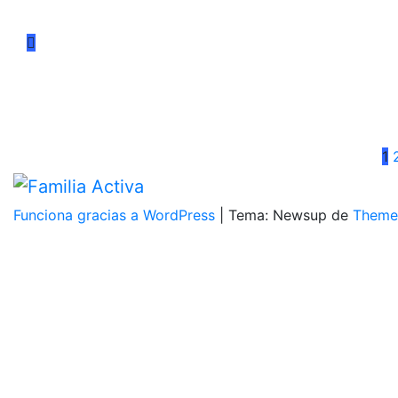
P
1
d
Funciona gracias a WordPress
|
Tema: Newsup de
Theme
e