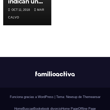
indican un
trabajo de
OCT 11, 2018
MAR
parto
CALVO
prematuro
Funciona gracias a WordPress
|
Tema: Newsup de
Themeansar
Home
Busca
eBook
ebook divorcio
Home Page
Offline Page