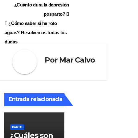
Navegación
¿Cuánto dura la depresión
posparto?
de
¿Cómo saber si he roto
entradas
aguas? Resolvemos todas tus
dudas
Por
Mar Calvo
Entrada relacionada
PARTO
¿Cuáles son