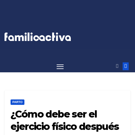
Saltar
al
contenido
PARTO
¿Cómo debe ser el
ejercicio físico después