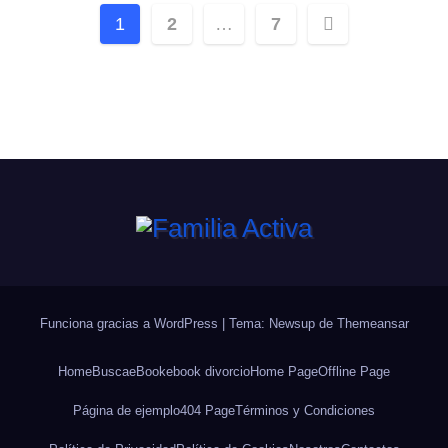
Paginación
1
2
…
7
de
entradas
Funciona gracias a WordPress
|
Tema: Newsup de
Themeansar
Home
Busca
eBook
ebook divorcio
Home Page
Offline Page
Página de ejemplo
404 Page
Términos y Condiciones