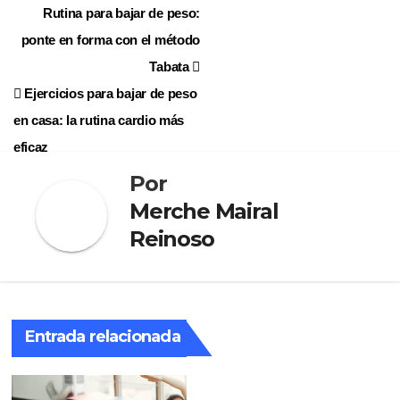
Navegación
Rutina para bajar de peso:
ponte en forma con el método
de
Tabata
entradas
Ejercicios para bajar de peso
en casa: la rutina cardio más
eficaz
Por
Merche Mairal
Reinoso
Entrada relacionada