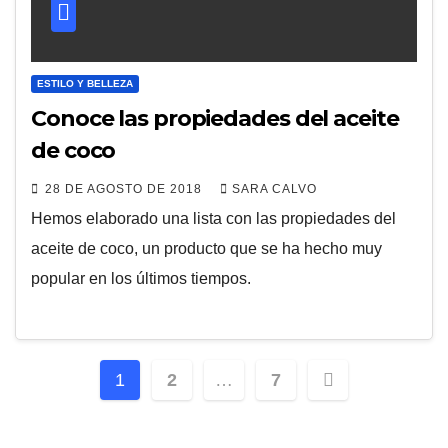
ESTILO Y BELLEZA
Conoce las propiedades del aceite
de coco
28 DE AGOSTO DE 2018
SARA CALVO
Hemos elaborado una lista con las propiedades del
aceite de coco, un producto que se ha hecho muy
popular en los últimos tiempos.
Paginación
1
2
…
7
de