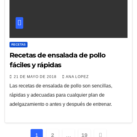
RECETAS
Recetas de ensalada de pollo
fáciles y rápidas
21 DE MAYO DE 2018
ANA LOPEZ
Las recetas de ensalada de pollo son sencillas,
rápidas y adecuadas para cualquier plan de
adelgazamiento o antes y después de entrenar.
Paginación
1
2
…
19