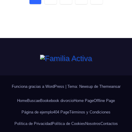
de
entradas
Funciona gracias a WordPress
|
Tema: Newsup de
Themeansar
Home
Busca
eBook
ebook divorcio
Home Page
Offline Page
Página de ejemplo
404 Page
Términos y Condiciones
Política de Privacidad
Política de Cookies
Nosotros
Contactos