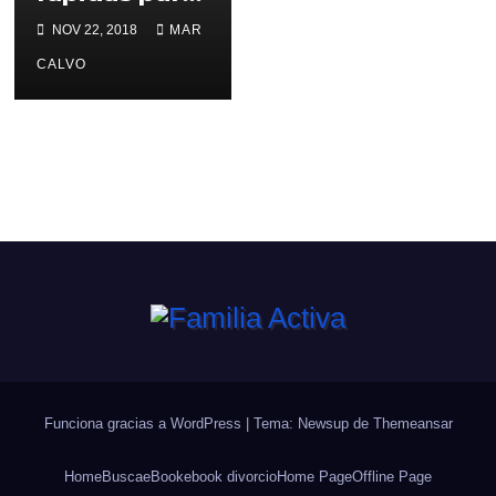
preparar en
NOV 22, 2018
MAR
casa
CALVO
Funciona gracias a WordPress
|
Tema: Newsup de
Themeansar
Home
Busca
eBook
ebook divorcio
Home Page
Offline Page