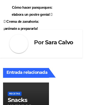
Navegación
Cómo hacer panqueques:
elabora un postre genial
de
Crema de zanahoria:
entradas
¡anímate a prepararla!
Por
Sara Calvo
Entrada relacionada
RECETAS
Snacks