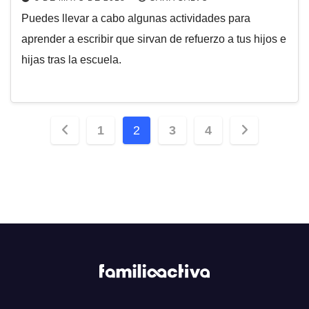
Puedes llevar a cabo algunas actividades para
aprender a escribir que sirvan de refuerzo a tus hijos e
hijas tras la escuela.
Paginación
1
2
3
4
de
entradas