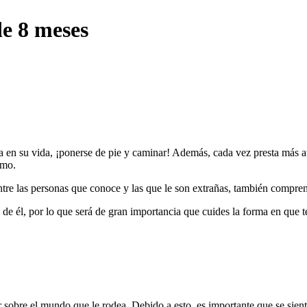
de 8 meses
 en su vida, ¡ponerse de pie y caminar! Además, cada vez presta más at
smo.
ntre las personas que conoce y las que le son extrañas, también compren
 de él, por lo que será de gran importancia que cuides la forma en que 
r sobre el mundo que le rodea. Debido a esto, es importante que se sie