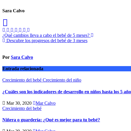
Sara Calvo
Navegación
¿Qué cambios lleva a cabo el bebé de 5 meses?
Descubre los progresos del bebé de 3 meses
de
entradas
Por
Sara Calvo
Entrada relacionada
Crecimiento del bebé
Crecimiento del niño
¿Cuáles son los indicadores de desarrollo en niños hasta los 5 añ
Mar 30, 2020
Mar Calvo
Crecimiento del bebé
Niñera o guardería: ¿Qué es mejor para tu bebé?