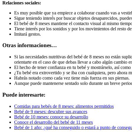
Relaciones sociales:
Es muy posible que ya empiece a colaborar cuando vas a vestirl
Sigue teniendo interés por buscar objetos desaparecidos, puedes
El bebé de 8 meses mantiene el contacto visual al mismo tiempo
Tiene interés por los sonidos y por los movimientos del resto de
Imitará gestos.
Otras informaciones…
Si las necesidades nutritivas del bebé de 8 meses no están supl
orientarte en el caso de que debas llevar a cabo algún cambio e
El hecho de tener confianza en tu bebé y mostrárselo, así como 
¿Tu bebé era extrovertido y se iba con cualquiera, pero ahora m
Habrás notado como cada vez tiene más fuerza en sus piernas.
Aunque puede mantenerse sentado solo durante un breve periodo
Puede interesarte:
Comidas para bebés de 8 meses: alimentos permitidos
Bebé de 9 meses: descubre sus avances
Bebé de 10 meses: conoce su desarrollo
Conoce el desarrollo del bebé de 11 meses
Bebé de 1 año: ¿qué ha conseguido o estará a punto de consegu