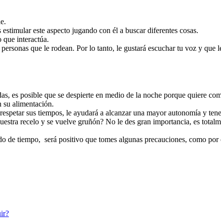
e.
 estimular este aspecto jugando con él a buscar diferentes cosas.
 que interactúa.
 personas que le rodean. Por lo tanto, le gustará escuchar tu voz y que l
idas, es posible que se despierte en medio de la noche porque quiere com
n su alimentación.
respetar sus tiempos, le ayudará a alcanzar una mayor autonomía y tene
uestra recelo y se vuelve gruñón? No le des gran importancia, es total
 de tiempo, será positivo que tomes algunas precauciones, como por e
ir?