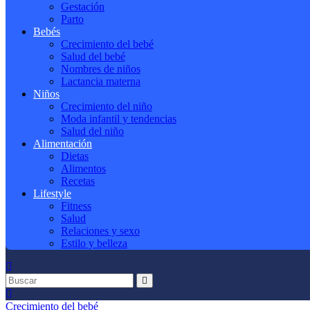
Gestación
Parto
Bebés
Crecimiento del bebé
Salud del bebé
Nombres de niños
Lactancia materna
Niños
Crecimiento del niño
Moda infantil y tendencias
Salud del niño
Alimentación
Dietas
Alimentos
Recetas
Lifestyle
Fitness
Salud
Relaciones y sexo
Estilo y belleza
Crecimiento del bebé