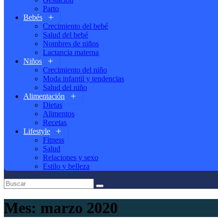
Parto
Bebés
Crecimiento del bebé
Salud del bebé
Nombres de niños
Lactancia materna
Niños
Crecimiento del niño
Moda infantil y tendencias
Salud del niño
Alimentación
Dietas
Alimentos
Recetas
Lifestyle
Fitness
Salud
Relaciones y sexo
Estilo y belleza
Mes:
marzo 2020