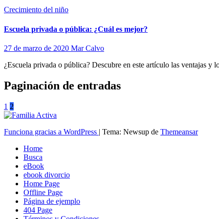
Crecimiento del niño
Escuela privada o pública: ¿Cuál es mejor?
27 de marzo de 2020
Mar Calvo
¿Escuela privada o pública? Descubre en este artículo las ventajas y 
Paginación de entradas
1
2
Funciona gracias a WordPress
|
Tema: Newsup de
Themeansar
Home
Busca
eBook
ebook divorcio
Home Page
Offline Page
Página de ejemplo
404 Page
Términos y Condiciones