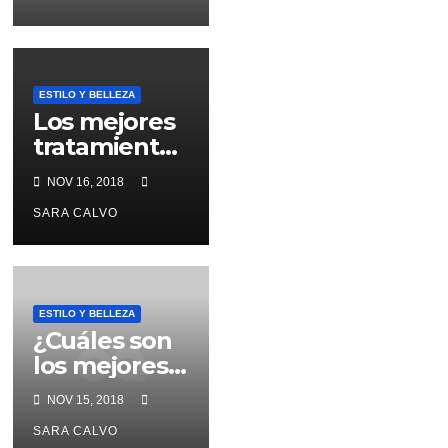
personalizad
as
ESTILO Y BELLEZA
Los mejores
tratamientos
para las
NOV 16, 2018
arrugas
SARA CALVO
ESTILO Y BELLEZA
¿Cuáles son
los mejores
productos
NOV 15, 2018
caseros para
SARA CALVO
quitar