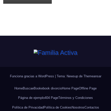
ojeras?
Funciona gracias a WordPress
|
Tema: Newsup de
Themeansar
Home
Busca
eBook
ebook divorcio
Home Page
Offline Page
Página de ejemplo
404 Page
Términos y Condiciones
Política de Privacidad
Política de Cookies
Nosotros
Contactos