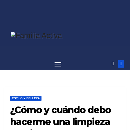
Saltar
al
contenido
ESTILO Y BELLEZA
¿Cómo y cuándo debo
hacerme una limpieza