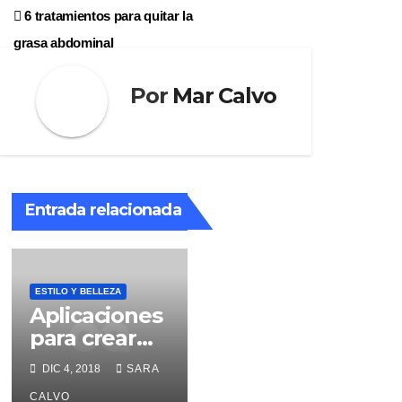
de
6 tratamientos para quitar la
entradas
grasa abdominal
Por
Mar Calvo
Entrada relacionada
ESTILO Y BELLEZA
Aplicaciones
para crear
postales de
DIC 4, 2018
SARA
Navidad
CALVO