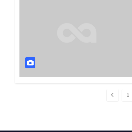
Pagin
1
de
entra