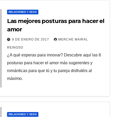
RELACIONES Y SEXO
Las mejores posturas para hacer el
amor
9 DE ENERO DE 2017
MERCHE MAIRAL
REINOSO
¿A qué esperas para innovar? Descubre aquí las 6
posturas para hacer el amor más sugerentes y
románticas para que tú y tu pareja disfrutéis al
máximo.
RELACIONES Y SEXO