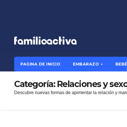
Saltar
al
contenido
PAGINA DE INICIO
EMBARAZO
BEB
Categoría:
Relaciones y sex
Descubre nuevas formas de apimentar la relación y man