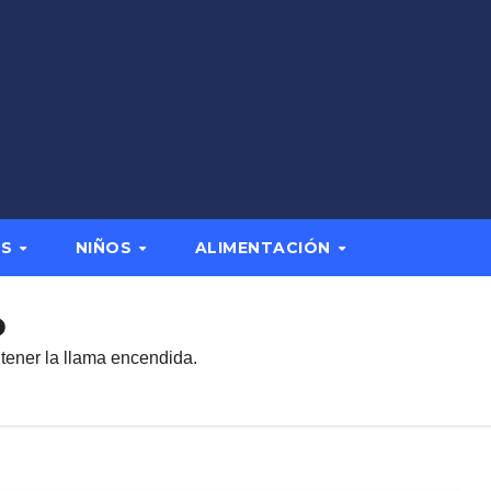
ÉS
NIÑOS
ALIMENTACIÓN
o
tener la llama encendida.