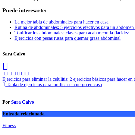
Puede interesarte:
La mejor tabla de abdominales para hacer en casa
Rutina de abdominales: 5 ejercicios efectivos para un abdomen
Tonificar los abdominales: claves para acabar con la flacidez
Ejercicios con pesas rusas para quemar grasa abdominal
Sara Calvo
Navegación
Ejercicios para eliminar la celulitis: 2 ejercicios básicos para hacer en
Tabla de ejercicios para tonificar el cuerpo en casa
de
entradas
Por
Sara Calvo
Entrada relacionada
Fitness