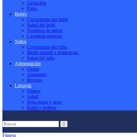
Gestación
Parto
Bebés
Crecimiento del bebé
Salud del bebé
Nombres de niños
Lactancia materna
Niños
Crecimiento del niño
Moda infantil y tendencias
Salud del niño
Alimentación
Dietas
Alimentos
Recetas
Lifestyle
Fitness
Salud
Relaciones y sexo
Estilo y belleza
Fitness