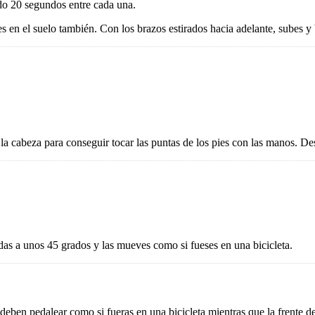
ndo 20 segundos entre cada una.
s en el suelo también. Con los brazos estirados hacia adelante, subes y ba
 la cabeza para conseguir tocar las puntas de los pies con las manos. Des
idas a unos 45 grados y las mueves como si fueses en una bicicleta.
deben pedalear como si fueras en una bicicleta mientras que la frente deb