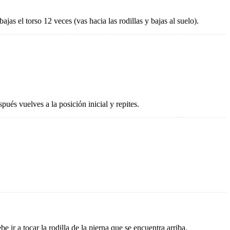
jas el torso 12 veces (vas hacia las rodillas y bajas al suelo).
pués vuelves a la posición inicial y repites.
e ir a tocar la rodilla de la pierna que se encuentra arriba.