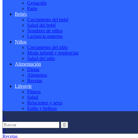
Gestación
Parto
Bebés
Crecimiento del bebé
Salud del bebé
Nombres de niños
Lactancia materna
Niños
Crecimiento del niño
Moda infantil y tendencias
Salud del niño
Alimentación
Dietas
Alimentos
Recetas
Lifestyle
Fitness
Salud
Relaciones y sexo
Estilo y belleza
Recetas