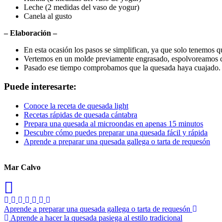
Leche (2 medidas del vaso de yogur)
Canela al gusto
– Elaboración –
En esta ocasión los pasos se simplifican, ya que solo tenemos 
Vertemos en un molde previamente engrasado, espolvoreamos c
Pasado ese tiempo comprobamos que la quesada haya cuajado. 
Puede interesarte:
Conoce la receta de quesada light
Recetas rápidas de quesada cántabra
Prepara una quesada al microondas en apenas 15 minutos
Descubre cómo puedes preparar una quesada fácil y rápida
Aprende a preparar una quesada gallega o tarta de requesón
Mar Calvo
Navegación
Aprende a preparar una quesada gallega o tarta de requesón
Aprende a hacer la quesada pasiega al estilo tradicional