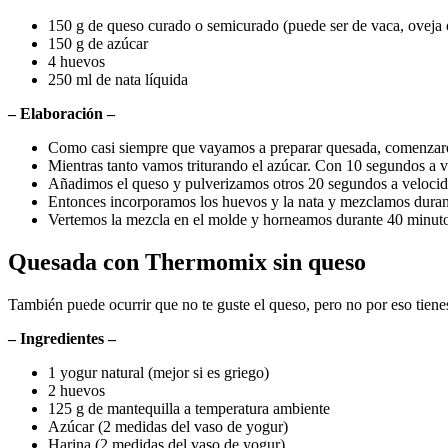
150 g de queso curado o semicurado (puede ser de vaca, oveja 
150 g de azúcar
4 huevos
250 ml de nata líquida
– Elaboración –
Como casi siempre que vayamos a preparar quesada, comenzarem
Mientras tanto vamos triturando el azúcar. Con 10 segundos a ve
Añadimos el queso y pulverizamos otros 20 segundos a velocid
Entonces incorporamos los huevos y la nata y mezclamos duran
Vertemos la mezcla en el molde y horneamos durante 40 minutos
Quesada con Thermomix sin queso
También puede ocurrir que no te guste el queso, pero no por eso tiene
– Ingredientes –
1 yogur natural (mejor si es griego)
2 huevos
125 g de mantequilla a temperatura ambiente
Azúcar (2 medidas del vaso de yogur)
Harina (2 medidas del vaso de yogur)