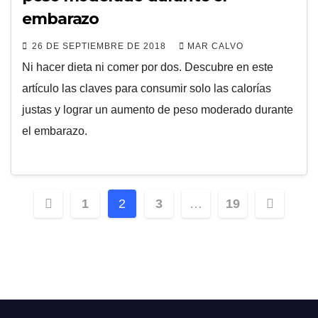
embarazo
26 DE SEPTIEMBRE DE 2018
MAR CALVO
Ni hacer dieta ni comer por dos. Descubre en este
artículo las claves para consumir solo las calorías
justas y lograr un aumento de peso moderado durante
el embarazo.
Paginación
1
2
3
…
19
de
entradas