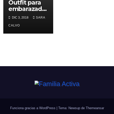
Outfit para
embarazada
s para este
DIC 3, 2018
SARA
invierno
CALVO
Funciona gracias a WordPress
|
Tema: Newsup de
Themeansar