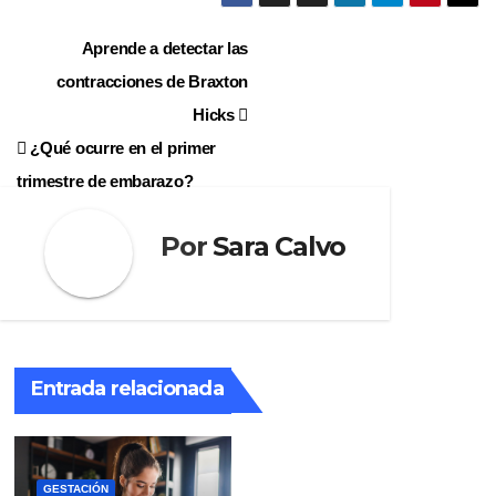
Navegación
Aprende a detectar las
contracciones de Braxton
de
Hicks
entradas
¿Qué ocurre en el primer
trimestre de embarazo?
Por
Sara Calvo
Entrada relacionada
GESTACIÓN